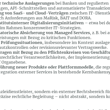
r technische Auslagerungen
bei Banken und regulierten 
gen, API-Schnittstellen und automatisierte Transaktion
ng von SaaS- und Cloud-Verträgen
zwischen IT-Dienstle
ich Anforderungen aus MaRisk, BAIT und DORA.
titutsinterner Digitalisierungsinitiativen
– etwa bei d
 im Rahmen konzernweiter IT-Strategien.
latorische Absicherung von Managed Services
, z. B. be
eistungen mit Bezug zu kritischen Funktionen.
 Prüfungssituationen
, insbesondere im Kontext auslag
utzkontrollen oder revisionsrelevanter Vertragswerke.
ragen mit Bezug zu den Pflichtenkreisen von Geschäft
tsrechtlicher Verantwortlichkeiten, der Implementierun
f Organebene.
führung neuer Produkte oder Plattformmodelle
, die re
ntegration externer Services in bestehende Kernbankens
anzleidienstleister, sondern ein externer Rechtsbereich 
ise rechtliche Begleitung – nicht abstrakt, sondern ko