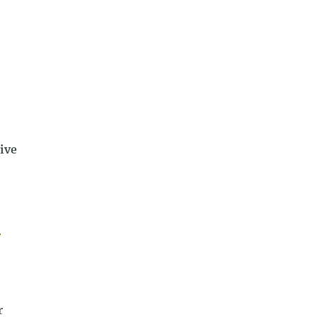
ive
T
r